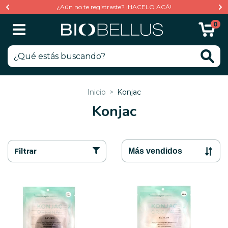
¿Aún no te registraste? ¡HACELO ACÁ!
0
Inicio
>
Konjac
Konjac
Filtrar