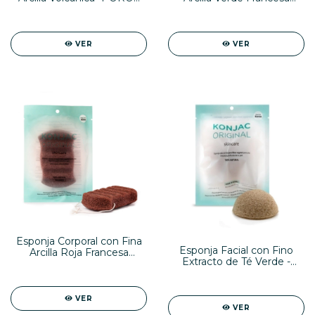
DILATADOS-
Natural -PIEL MIXTA-
VER
VER
Esponja Corporal con Fina
Esponja Facial con Fino
Arcilla Roja Francesa
Extracto de Té Verde -
Natural
MANCHAS-
VER
VER