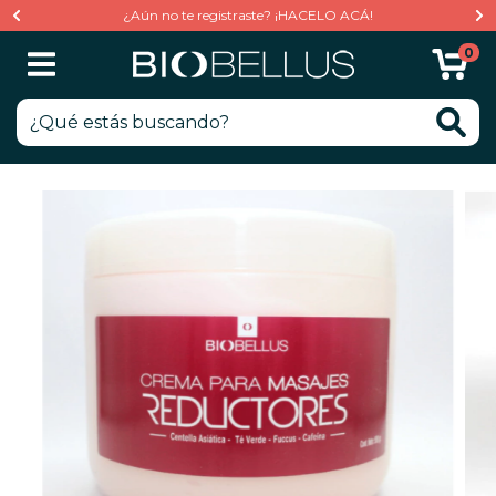
¿Aún no te registraste? ¡HACELO ACÁ!
0