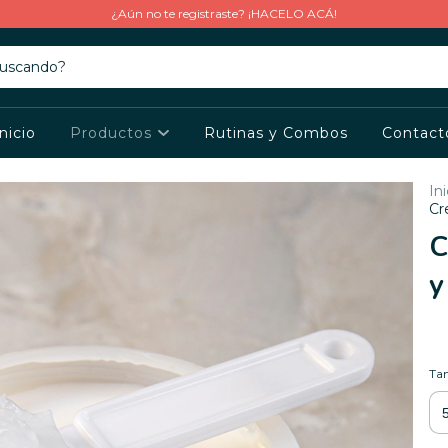
¿Aún no te registraste? ¡HACELO ACÁ!
Inicio
Productos
Rutinas y Combos
Contact
Ini
Cr
C
y
Ta