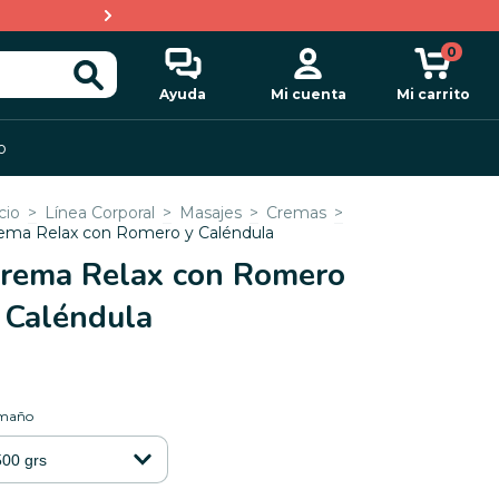
3 CUOTAS SIN INTERÉS con Pago 
0
Ayuda
Mi cuenta
Mi carrito
o
cio
>
Línea Corporal
>
Masajes
>
Cremas
>
ema Relax con Romero y Caléndula
rema Relax con Romero
 Caléndula
maño