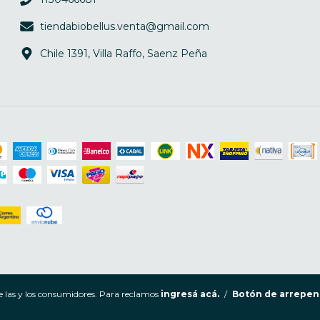
tiendabiobellus.venta@gmail.com
Chile 1391, Villa Raffo, Saenz Peña
e las y los consumidores. Para reclamos
ingresá acá.
/
Botón de arrepen